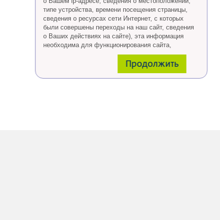
о Вашем ip-адресе, сведения о местоположении,
типе устройства, времени посещения страницы,
сведения о ресурсах сети Интернет, с которых
были совершены переходы на наш сайт, сведения
о Ваших действиях на сайте), эта информация
необходима для функционирования сайта,
проведения ретаргетинга, а также статистических
Продолжить
исследований и обзоров.
Eсли Вы согласны, продолжайте пользоваться
сайтом, если Вы не хотите, чтобы Ваши данные
обрабатывались необходимо установить
специальные настройки в браузере или покинуть
сайт.
Больше о файлах cookies
тут