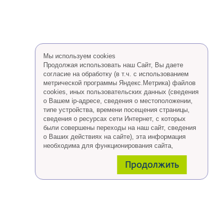
Мы используем cookies
Продолжая использовать наш Сайт, Вы даете
согласие на обработку (в т.ч. с использованием
метрической программы Яндекс.Метрика) файлов
cookies, иных пользовательских данных (сведения
о Вашем ip-адресе, сведения о местоположении,
типе устройства, времени посещения страницы,
сведения о ресурсах сети Интернет, с которых
были совершены переходы на наш сайт, сведения
о Ваших действиях на сайте), эта информация
необходима для функционирования сайта,
проведения ретаргетинга, а также статистических
Продолжить
исследований и обзоров.
Eсли Вы согласны, продолжайте пользоваться
сайтом, если Вы не хотите, чтобы Ваши данные
обрабатывались необходимо установить
специальные настройки в браузере или покинуть
сайт.