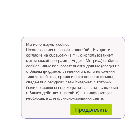
Мы используем cookies
Продолжая использовать наш Сайт, Вы даете
согласие на обработку (в т.ч. с использованием
метрической программы Яндекс.Метрика) файлов
cookies, иных пользовательских данных (сведения
о Вашем ip-адресе, сведения о местоположении,
типе устройства, времени посещения страницы,
сведения о ресурсах сети Интернет, с которых
были совершены переходы на наш сайт, сведения
о Ваших действиях на сайте), эта информация
необходима для функционирования сайта,
проведения ретаргетинга, а также статистических
Продолжить
исследований и обзоров.
Eсли Вы согласны, продолжайте пользоваться
сайтом, если Вы не хотите, чтобы Ваши данные
обрабатывались необходимо установить
специальные настройки в браузере или покинуть