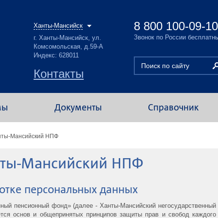
8 800 100-09-10
Ханты-Мансийск
Звонок по России бесплатн
г. Ханты-Мансийск, ул.
Комсомольская, д.59-А
Индекс: 628011
Контакты
мы
Документы
Справочник
нты-Мансийский НПФ
нты-Мансийский НПФ
отке персональных данных
ный пенсионный фонд» (далее - Ханты-Мансийский негосударственный
ется основ и общепринятых принципов защиты прав и свобод каждого