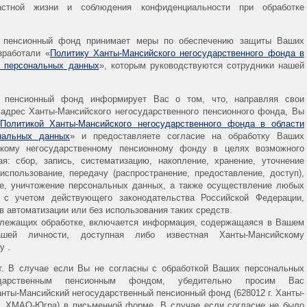
астной жизни и соблюдения конфиденциальности при обработке
й пенсионный фонд принимает меры по обеспечению защиты Ваших
зработали «
Политику Ханты-Мансийского негосударственного фонда в
и персональных данных
», которым руководствуются сотрудники нашей
й пенсионный фонд информирует Вас о том, что, направляя свои
адрес Ханты-Мансийского негосударственного пенсионного фонда, Вы
Политикой Ханты-Мансийского негосударственного фонда в области
нальных данных
» и предоставляете согласие на обработку Ваших
кому негосударственному пенсионному фонду в целях возможного
я: сбор, запись, систематизацию, накопление, хранение, уточнение
 использование, передачу (распространение, предоставление, доступ),
ие, уничтожение персональных данных, а также осуществление любых
с учетом действующего законодательства Российской Федерации,
 автоматизации или без использования таких средств.
длежащих обработке, включается информация, содержащаяся в Вашем
ей личности, доступная либо известная Ханты-Мансийскому
у .
ет. В случае если Вы не согласны с обработкой Ваших персональных
ударственным пенсионным фондом, убедительно просим Вас
нты-Мансийский негосударственный пенсионный фонд (628012 г. Ханты-
А, ХМАО-Югра) в письменной форме. В случае если согласие не было