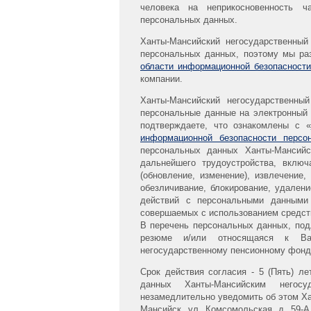
человека на неприкосновенность ч
персональных данных.
Ханты-Мансийский негосударственны
персональных данных, поэтому мы ра
области информационной безопасност
компании.
Ханты-Мансийский негосударственны
персональные данные на электронный 
подтверждаете, что ознакомлены с «
информационной безопасности персо
персональных данных Ханты-Мансийс
дальнейшего трудоустройства, включа
(обновление, изменение), извлечение,
обезличивание, блокирование, удален
действий с персональными данными 
совершаемых с использованием средств
В перечень персональных данных, по
резюме и/или относящаяся к Ваш
негосударственному пенсионному фонд
Срок действия согласия - 5 (Пять) л
данных Ханты-Мансийским негос
незамедлительно уведомить об этом Ха
Мансийск, ул. Комсомольская, д. 59-