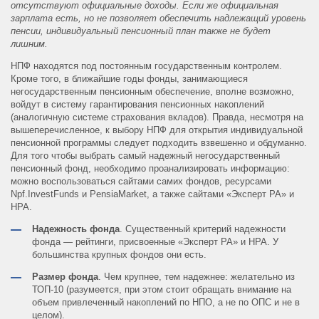
отсутствуют официальные доходы. Если же официальная
зарплата есть, но не позволяет обеспечить надлежащий уровень
пенсии, индивидуальный пенсионный план также не будет
лишним.
НПФ находятся под постоянным государственным контролем.
Кроме того, в ближайшие годы фонды, занимающиеся
негосударственным пенсионным обеспечение, вполне возможно,
войдут в систему гарантирования пенсионных накоплений
(аналогичную системе страхования вкладов). Правда, несмотря на
вышеперечисленное, к выбору НПФ для открытия индивидуальной
пенсионной программы следует подходить взвешенно и обдуманно.
Для того чтобы выбрать самый надежный негосударственный
пенсионный фонд, необходимо проанализировать информацию:
можно воспользоваться сайтами самих фондов, ресурсами
Npf.InvestFunds и PensiaMarket, а также сайтами «Эксперт РА» и
НРА.
Надежность фонда
. Существенный критерий надежности
фонда ― рейтинги, присвоенные «Эксперт РА» и НРА. У
большинства крупных фондов они есть.
Размер фонда
. Чем крупнее, тем надежнее: желательно из
ТОП-10 (разумеется, при этом стоит обращать внимание на
объем привлеченный накоплений по НПО, а не по ОПС и не в
целом).