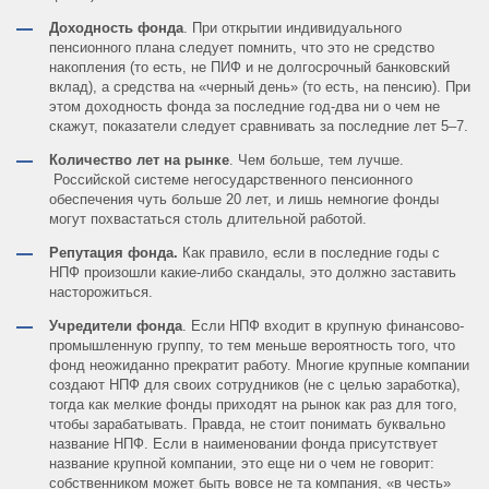
Доходность фонда
. При открытии индивидуального
пенсионного плана следует помнить, что это не средство
накопления (то есть, не ПИФ и не долгосрочный банковский
вклад), а средства на «черный день» (то есть, на пенсию). При
этом доходность фонда за последние год-два ни о чем не
скажут, показатели следует сравнивать за последние лет 5–7.
Количество лет на рынке
. Чем больше, тем лучше.
Российской системе негосударственного пенсионного
обеспечения чуть больше 20 лет, и лишь немногие фонды
могут похвастаться столь длительной работой.
Репутация фонда.
Как правило, если в последние годы с
НПФ произошли какие-либо скандалы, это должно заставить
насторожиться.
Учредители фонда
. Если НПФ входит в крупную финансово-
промышленную группу, то тем меньше вероятность того, что
фонд неожиданно прекратит работу. Многие крупные компании
создают НПФ для своих сотрудников (не с целью заработка),
тогда как мелкие фонды приходят на рынок как раз для того,
чтобы зарабатывать. Правда, не стоит понимать буквально
название НПФ. Если в наименовании фонда присутствует
название крупной компании, это еще ни о чем не говорит:
собственником может быть вовсе не та компания, «в честь»