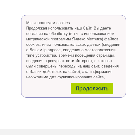
Мы используем cookies
Продолжая использовать наш Сайт, Вы даете
согласие на обработку (в т.ч. с использованием
метрической программы Яндекс.Метрика) файлов
cookies, иных пользовательских данных (сведения
о Вашем ip-адресе, сведения о местоположении,
типе устройства, времени посещения страницы,
сведения о ресурсах сети Интернет, с которых
были совершены переходы на наш сайт, сведения
о Ваших действиях на сайте), эта информация
необходима для функционирования сайта,
проведения ретаргетинга, а также статистических
Продолжить
исследований и обзоров.
Eсли Вы согласны, продолжайте пользоваться
сайтом, если Вы не хотите, чтобы Ваши данные
обрабатывались необходимо установить
специальные настройки в браузере или покинуть
сайт.
Больше о файлах cookies
тут