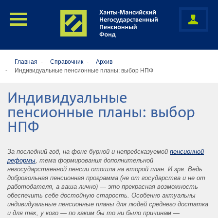
Главная
Справочник
Архив
Индивидуальные пенсионные планы: выбор НПФ
Индивидуальные
пенсионные планы: выбор
НПФ
За последний год, на фоне бурной и непредсказуемой
пенсионной
реформы
, тема формирования дополнительной
негосударственной пенсии отошла на второй план. И зря. Ведь
добровольная пенсионная программа (не от государства и не от
работодателя, а ваша лично) ― это прекрасная возможность
обеспечить себе достойную старость. Особенно актуальны
индивидуальные пенсионные планы для людей среднего достатка
и для тех, у кого ― по каким бы то ни было причинам ―