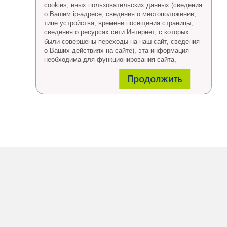
cookies, иных пользовательских данных (сведения
о Вашем ip-адресе, сведения о местоположении,
типе устройства, времени посещения страницы,
сведения о ресурсах сети Интернет, с которых
были совершены переходы на наш сайт, сведения
о Ваших действиях на сайте), эта информация
необходима для функционирования сайта,
проведения ретаргетинга, а также статистических
Продолжить
исследований и обзоров.
Eсли Вы согласны, продолжайте пользоваться
сайтом, если Вы не хотите, чтобы Ваши данные
обрабатывались необходимо установить
специальные настройки в браузере или покинуть
сайт.
Больше о файлах cookies
тут