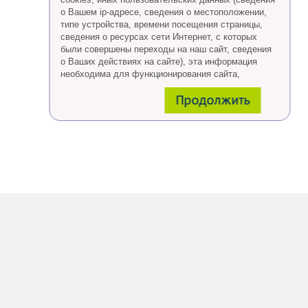
о Вашем ip-адресе, сведения о местоположении,
типе устройства, времени посещения страницы,
сведения о ресурсах сети Интернет, с которых
были совершены переходы на наш сайт, сведения
о Ваших действиях на сайте), эта информация
необходима для функционирования сайта,
проведения ретаргетинга, а также статистических
Продолжить
исследований и обзоров.
Eсли Вы согласны, продолжайте пользоваться
сайтом, если Вы не хотите, чтобы Ваши данные
обрабатывались необходимо установить
специальные настройки в браузере или покинуть
сайт.
Больше о файлах cookies
тут