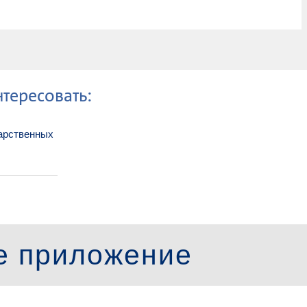
тересовать:
арственных
е приложение