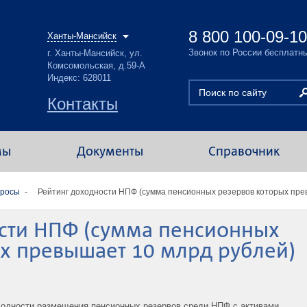
8 800 100-09-10
Ханты-Мансийск
Звонок по России бесплатн
г. Ханты-Мансийск, ул.
Комсомольская, д.59-А
Индекс: 628011
Контакты
мы
Документы
Справочник
просы
Рейтинг доходности НПФ (сумма пенсионных резервов которых прев
сти НПФ (сумма пенсионных
х превышает 10 млрд рублей)
ходности размещения пенсионных резервов среди НПФ с активами