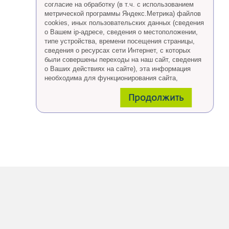
согласие на обработку (в т.ч. с использованием
метрической программы Яндекс.Метрика) файлов
cookies, иных пользовательских данных (сведения
о Вашем ip-адресе, сведения о местоположении,
типе устройства, времени посещения страницы,
сведения о ресурсах сети Интернет, с которых
были совершены переходы на наш сайт, сведения
о Ваших действиях на сайте), эта информация
необходима для функционирования сайта,
проведения ретаргетинга, а также статистических
Продолжить
исследований и обзоров.
Eсли Вы согласны, продолжайте пользоваться
сайтом, если Вы не хотите, чтобы Ваши данные
обрабатывались необходимо установить
специальные настройки в браузере или покинуть
сайт.
Больше о файлах cookies
тут