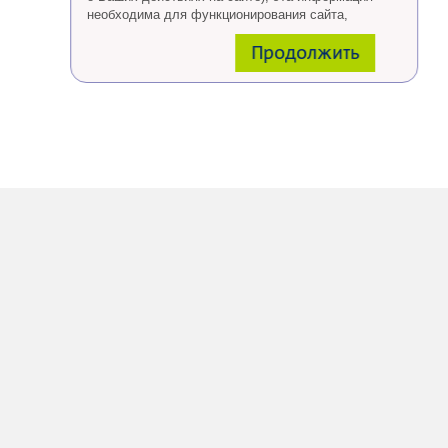
необходима для функционирования сайта,
проведения ретаргетинга, а также статистических
Продолжить
исследований и обзоров.
Eсли Вы согласны, продолжайте пользоваться
сайтом, если Вы не хотите, чтобы Ваши данные
обрабатывались необходимо установить
специальные настройки в браузере или покинуть
сайт.
Больше о файлах cookies
тут