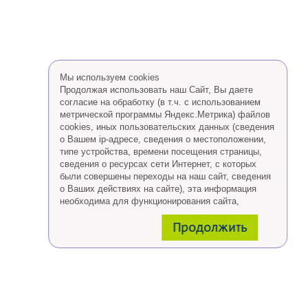
Мы используем cookies
Продолжая использовать наш Сайт, Вы даете
согласие на обработку (в т.ч. с использованием
метрической программы Яндекс.Метрика) файлов
cookies, иных пользовательских данных (сведения
о Вашем ip-адресе, сведения о местоположении,
типе устройства, времени посещения страницы,
сведения о ресурсах сети Интернет, с которых
были совершены переходы на наш сайт, сведения
о Ваших действиях на сайте), эта информация
необходима для функционирования сайта,
проведения ретаргетинга, а также статистических
Продолжить
исследований и обзоров.
Eсли Вы согласны, продолжайте пользоваться
сайтом, если Вы не хотите, чтобы Ваши данные
обрабатывались необходимо установить
специальные настройки в браузере или покинуть
сайт.