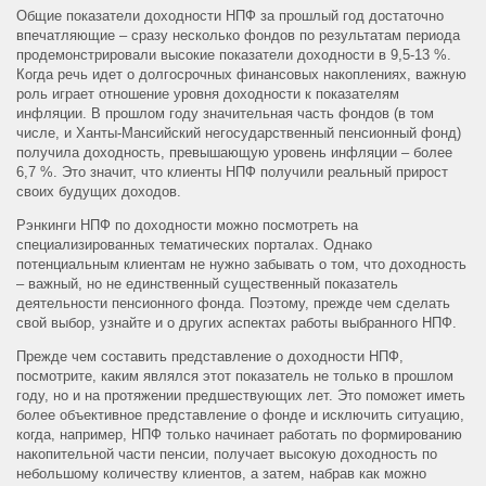
Общие показатели доходности НПФ за прошлый год достаточно
впечатляющие – сразу несколько фондов по результатам периода
продемонстрировали высокие показатели доходности в 9,5-13 %.
Когда речь идет о долгосрочных финансовых накоплениях, важную
роль играет отношение уровня доходности к показателям
инфляции. В прошлом году значительная часть фондов (в том
числе, и Ханты-Мансийский негосударственный пенсионный фонд)
получила доходность, превышающую уровень инфляции – более
6,7 %. Это значит, что клиенты НПФ получили реальный прирост
своих будущих доходов.
Рэнкинги НПФ по доходности можно посмотреть на
специализированных тематических порталах. Однако
потенциальным клиентам не нужно забывать о том, что доходность
– важный, но не единственный существенный показатель
деятельности пенсионного фонда. Поэтому, прежде чем сделать
свой выбор, узнайте и о других аспектах работы выбранного НПФ.
Прежде чем составить представление о доходности НПФ,
посмотрите, каким являлся этот показатель не только в прошлом
году, но и на протяжении предшествующих лет. Это поможет иметь
более объективное представление о фонде и исключить ситуацию,
когда, например, НПФ только начинает работать по формированию
накопительной части пенсии, получает высокую доходность по
небольшому количеству клиентов, а затем, набрав как можно