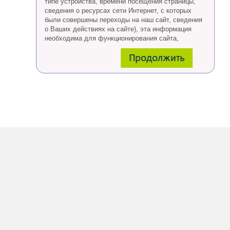
типе устройства, времени посещения страницы,
сведения о ресурсах сети Интернет, с которых
были совершены переходы на наш сайт, сведения
о Ваших действиях на сайте), эта информация
необходима для функционирования сайта,
проведения ретаргетинга, а также статистических
Продолжить
исследований и обзоров.
Eсли Вы согласны, продолжайте пользоваться
сайтом, если Вы не хотите, чтобы Ваши данные
обрабатывались необходимо установить
специальные настройки в браузере или покинуть
сайт.
Больше о файлах cookies
тут