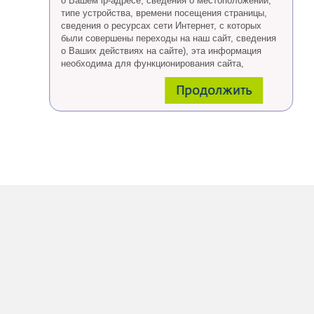
о Вашем ip-адресе, сведения о местоположении,
типе устройства, времени посещения страницы,
сведения о ресурсах сети Интернет, с которых
были совершены переходы на наш сайт, сведения
о Ваших действиях на сайте), эта информация
необходима для функционирования сайта,
проведения ретаргетинга, а также статистических
Продолжить
исследований и обзоров.
Eсли Вы согласны, продолжайте пользоваться
сайтом, если Вы не хотите, чтобы Ваши данные
обрабатывались необходимо установить
специальные настройки в браузере или покинуть
сайт.
Больше о файлах cookies
тут