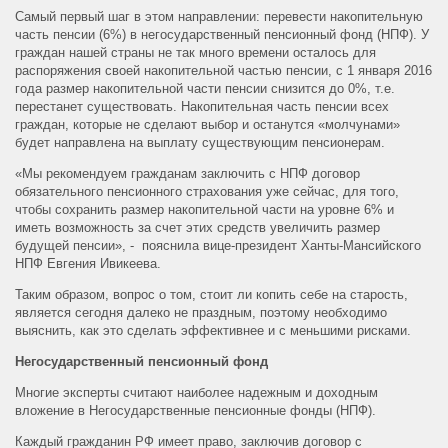
Самый первый шаг в этом направлении: перевести накопительную
часть пенсии (6%) в негосударственный пенсионный фонд (НПФ). У
граждан нашей страны не так много времени осталось для
распоряжения своей накопительной частью пенсии, с 1 января 2016
года размер накопительной части пенсии снизится до 0%, т.е.
перестанет существовать. Накопительная часть пенсии всех
граждан, которые не сделают выбор и останутся «молчунами»
будет направлена на выплату существующим пенсионерам.
«Мы рекомендуем гражданам заключить с НПФ договор
обязательного пенсионного страхования уже сейчас, для того,
чтобы сохранить размер накопительной части на уровне 6% и
иметь возможность за счет этих средств увеличить размер
будущей пенсии», - пояснила вице-президент Ханты-Мансийского
НПФ Евгения Ивикеева.
Таким образом, вопрос о том, стоит ли копить себе на старость,
является сегодня далеко не праздным, поэтому необходимо
выяснить, как это сделать эффективнее и с меньшими рисками.
Негосударственный пенсионный фонд
Многие эксперты считают наиболее надежным и доходным
вложение в Негосударственные пенсионные фонды (НПФ).
Каждый гражданин РФ имеет право, заключив договор с