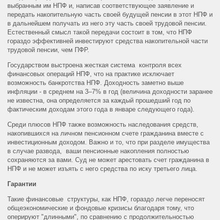
выбранным им НПФ и, написав соответствующее заявление и
передать накопительную часть своей будущей пенсии в этот НПФ и
в дальнейшем получать из него эту часть своей трудовой пенсии.
Естественный смысл такой передачи состоит в том, что НПФ
гораздо эффективней инвестируют средства накопительной части
трудовой пенсии, чем ПФР.
Государством выстроена жесткая система контроля всех
финансовых операций НПФ, что на практике исключает
возможность банкротства НПФ. Доходность заметно выше
инфляции - в среднем на 3–7% в год (величина доходности заранее
не известна, она определяется за каждый прошедший год по
фактическим доходам этого года в январе следующего года).
Среди плюсов НПФ также возможность наследования средств,
накопившихся на личном пенсионном счете гражданина вместе с
инвестиционным доходом. Важно и то, что при разделе имущества
в случае развода, ваши пенсионные накопления полностью
сохраняются за вами. Суд не может арестовать счет гражданина в
НПФ и не может изъять с него средства по иску третьего лица.
Гарантии
Такие финансовые структуры, как НПФ, гораздо легче переносят
общеэкономические и фондовые кризисы благодаря тому, что
оперируют "длинными", по сравнению с продолжительностью