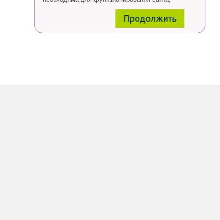
проведения ретаргетинга, а также статистических
Продолжить
исследований и обзоров.
Eсли Вы согласны, продолжайте пользоваться
сайтом, если Вы не хотите, чтобы Ваши данные
обрабатывались необходимо установить
специальные настройки в браузере или покинуть
сайт.
Больше о файлах cookies
тут