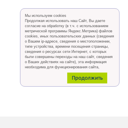
Мы используем cookies
Продолжая использовать наш Сайт, Вы даете
согласие на обработку (в т.ч. с использованием
метрической программы Яндекс.Метрика) файлов
cookies, иных пользовательских данных (сведения
о Вашем ip-адресе, сведения о местоположении,
типе устройства, времени посещения страницы,
сведения о ресурсах сети Интернет, с которых
были совершены переходы на наш сайт, сведения
о Ваших действиях на сайте), эта информация
необходима для функционирования сайта,
проведения ретаргетинга, а также статистических
Продолжить
исследований и обзоров.
Eсли Вы согласны, продолжайте пользоваться
сайтом, если Вы не хотите, чтобы Ваши данные
обрабатывались необходимо установить
специальные настройки в браузере или покинуть
сайт.
Больше о файлах cookies
тут