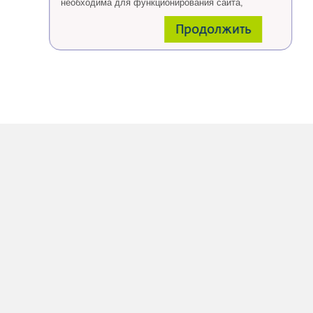
необходима для функционирования сайта,
проведения ретаргетинга, а также статистических
Продолжить
исследований и обзоров.
Eсли Вы согласны, продолжайте пользоваться
сайтом, если Вы не хотите, чтобы Ваши данные
обрабатывались необходимо установить
специальные настройки в браузере или покинуть
сайт.
Больше о файлах cookies
тут