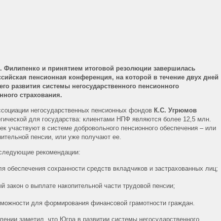
. Филипенко и принятием итоговой резолюции завершилась
оссийская пенсионная конференция, на которой в течение двух дней
го развития системы негосударственного пенсионного
нного страхования.
ассоциации негосударственных пенсионных фондов
К.С. Угрюмов
егической для государства: клиентами НПФ являются более 12,5 млн.
век участвуют в системе добровольного пенсионного обеспечения – или
ительной пенсии, или уже получают ее.
 следующие рекомендации:
я обеспечения сохранности средств вкладчиков и застрахованных лиц;
й закон о выплате накопительной части трудовой пенсии;
зможности для формирования финансовой грамотности граждан.
лении заметил, что Югра в развитии системы негосударственного