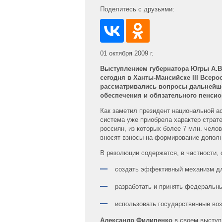
Поделитесь с друзьями:
01 октября 2009 г.
Выступлением губернатора Югры А.В
сегодня в Ханты-Мансийске III Всер
рассматривались вопросы дальнейше
обеспечения и обязательного пенсио
Как заметил президент национальной 
система уже приобрела характер страт
россиян, из которых более 7 млн. чело
вносят взносы на формирование дополн
В резолюции содержатся, в частности,
создать эффективный механизм дл
разработать и принять федеральны
использовать государственные во
Александр Филипенко
в своем выступ