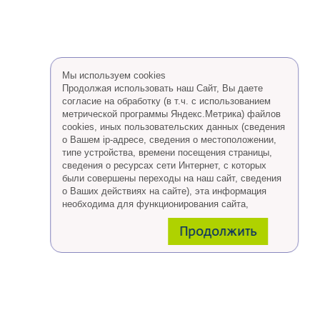
Мы используем cookies
Продолжая использовать наш Сайт, Вы даете
согласие на обработку (в т.ч. с использованием
метрической программы Яндекс.Метрика) файлов
cookies, иных пользовательских данных (сведения
о Вашем ip-адресе, сведения о местоположении,
типе устройства, времени посещения страницы,
сведения о ресурсах сети Интернет, с которых
были совершены переходы на наш сайт, сведения
о Ваших действиях на сайте), эта информация
необходима для функционирования сайта,
проведения ретаргетинга, а также статистических
Продолжить
исследований и обзоров.
Eсли Вы согласны, продолжайте пользоваться
сайтом, если Вы не хотите, чтобы Ваши данные
обрабатывались необходимо установить
специальные настройки в браузере или покинуть
сайт.
Больше о файлах cookies
тут