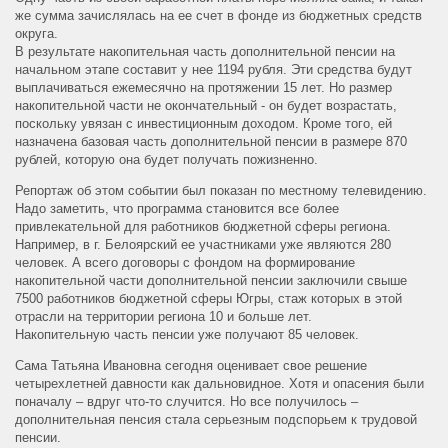
же сумма зачислялась на ее счет в фонде из бюджетных средств
округа.
В результате накопительная часть дополнительной пенсии на
начальном этапе составит у нее 1194 рубля. Эти средства будут
выплачиваться ежемесячно на протяжении 15 лет. Но размер
накопительной части не окончательный - он будет возрастать,
поскольку увязан с инвестиционным доходом. Кроме того, ей
назначена базовая часть дополнительной пенсии в размере 870
рублей, которую она будет получать пожизненно.
Репортаж об этом событии был показан по местному телевидению.
Надо заметить, что программа становится все более
привлекательной для работников бюджетной сферы региона.
Например, в г. Белоярский ее участниками уже являются 280
человек. А всего договоры с фондом на формирование
накопительной части дополнительной пенсии заключили свыше
7500 работников бюджетной сферы Югры, стаж которых в этой
отрасли на территории региона 10 и больше лет.
Накопительную часть пенсии уже получают 85 человек.
Сама Татьяна Ивановна сегодня оценивает свое решение
четырехлетней давности как дальновидное. Хотя и опасения были
поначалу – вдруг что-то случится. Но все получилось –
дополнительная пенсия стала серьезным подспорьем к трудовой
пенсии.