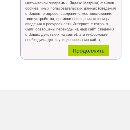
метрической программы Яндекс.Метрика) файлов
cookies, иных пользовательских данных (сведения
о Вашем ip-адресе, сведения о местоположении,
типе устройства, времени посещения страницы,
сведения о ресурсах сети Интернет, с которых
были совершены переходы на наш сайт, сведения
о Ваших действиях на сайте), эта информация
необходима для функционирования сайта,
проведения ретаргетинга, а также статистических
Продолжить
исследований и обзоров.
Eсли Вы согласны, продолжайте пользоваться
сайтом, если Вы не хотите, чтобы Ваши данные
обрабатывались необходимо установить
специальные настройки в браузере или покинуть
сайт.
Больше о файлах cookies
тут