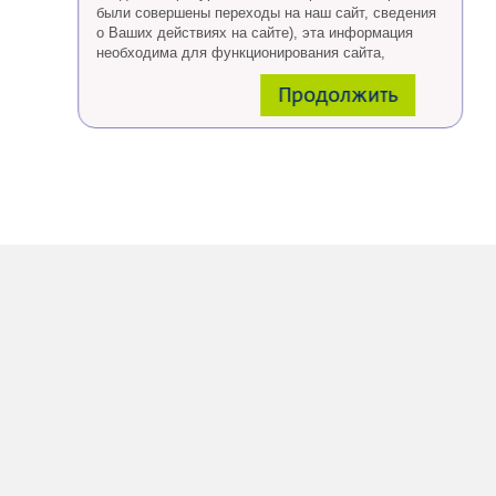
были совершены переходы на наш сайт, сведения
о Ваших действиях на сайте), эта информация
необходима для функционирования сайта,
проведения ретаргетинга, а также статистических
Продолжить
исследований и обзоров.
Eсли Вы согласны, продолжайте пользоваться
сайтом, если Вы не хотите, чтобы Ваши данные
обрабатывались необходимо установить
специальные настройки в браузере или покинуть
сайт.
Больше о файлах cookies
тут