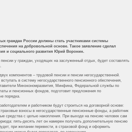
ных граждан России должны стать участниками системы
спечения на добровольной основе. Такое заявление сделал
ния и социального развития Юрий Воронин.
р пенсии у граждан, уходящих на заслуженный отдых, будет составлять
а.
 двух компонентов – трудовой пенсии и пенсии негосударственной.
 вступать в систему негосударственного пенсионного обеспечения,
дставители Минэкономразвития, Минфина, Федеральной службы по
аты и пенсионных фондов, подготовит предложения по
е порядка.
работодателем и работником будут строиться на договорной основе:
страховые взносы в негосударственные пенсионные фонды, а работник
ые средства с целью накопления. При выходе на пенсию человек сам
периода: пять-десять лет он намерен получать дополнительную пенсию
удет, при желании перевести, в страховой фонд и оформить
пенсию можно будет передавать по завещанию.