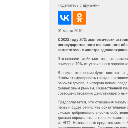
Поделитесь с друзьями:
01 марта 2010 г.
К 2023 году 20% экономически актив
негосударственного пенсионного обе
заместитель министра здравоохране
Это позволит добиться того, что разме
примерно 70% от утраченного заработк
В результате пенсия будет состоять из
Чтобы стимулировать граждан активнее
рабочая группа, в которую вошли пре
финансовым рынкам, Общественной пал
совершенствованию действующего нынч
Предполагается, что отношения между 
первый будет отчислять обязательные 
сможет добровольно вносить собственн
должен определять, в течение какого 
из НПФ. Накопленные средства можно б
пожизненную пенсию. Дополнительную 