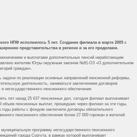
ого НПФ исполнилось 5 лет. Создание филиала в марте 2005 г.
сширению представительства в регионе и за его пределами.
назначением и выплатами дополнительных пенсий неработающим
ставлено жителям Югры окружным законом №81-ОЗ «О дополнительном
егорий граждан».
ь задачи по реализации основных направлений пенсионной реформы,
тительскую деятельность, заниматься заключением договоров
я и негосударственного пенсионного обеспечения.
пять лет назад 25 637 пенсионных дел, сегодня филиал выплачивает
й объем пенсионных выплат, прошедших через филиал за эти годы,
За годы работы с фондом заключили договоры обязательного
венного пенсионного обеспечения более 27 000 горожан и жителей
 муниципальную программу негосударственного пенсионного
еждений города Сургута, в рамках которой выплачивает