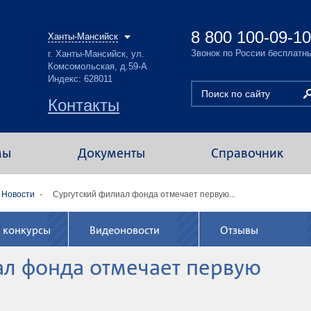
8 800 100-09-10
Ханты-Мансийск
Звонок по России бесплатн
г. Ханты-Мансийск, ул.
Комсомольская, д.59-А
Индекс: 628011
Контакты
мы
Документы
Справочник
Новости
Сургутский филиал фонда отмечает первую...
 конкурсы
Видеоновости
Отзывы
ал фонда отмечает первую