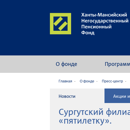
О фонде
Програм
Главная
О фонде
Пресс-центр
Новости
Акции и
Сургутский фили
«пятилетку».