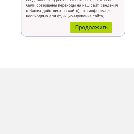
были совершены переходы на наш сайт, сведения
о Ваших действиях на сайте), эта информация
необходима для функционирования сайта,
проведения ретаргетинга, а также статистических
Продолжить
исследований и обзоров.
Eсли Вы согласны, продолжайте пользоваться
сайтом, если Вы не хотите, чтобы Ваши данные
обрабатывались необходимо установить
специальные настройки в браузере или покинуть
сайт.
Больше о файлах cookies
тут