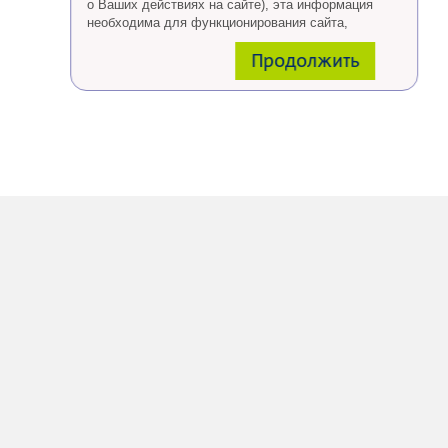
о Ваших действиях на сайте), эта информация
необходима для функционирования сайта,
проведения ретаргетинга, а также статистических
Продолжить
исследований и обзоров.
Eсли Вы согласны, продолжайте пользоваться
сайтом, если Вы не хотите, чтобы Ваши данные
обрабатывались необходимо установить
специальные настройки в браузере или покинуть
сайт.
Больше о файлах cookies
тут