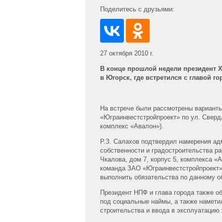
Поделитесь с друзьями:
27 октября 2010 г.
В конце прошлой недели президент 
в Югорск, где встретился с главой го
На встрече были рассмотрены варианты
«Юграинвестстройпроект» по ул. Свердл
комплекс «Авалон»).
Р.З. Салахов подтвердил намерения ад
собственности и градостроительства ра
Чкалова, дом 7, корпус 5, комплекса «
команда ЗАО «Юграинвестстройпроект» 
выполнить обязательства по данному о
Президент НПФ и глава города также о
под социальные наймы, а также намети
строительства и ввода в эксплуатацию