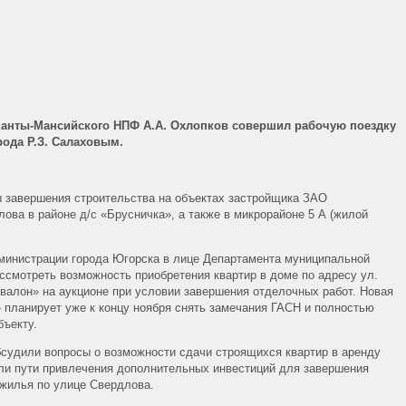
Ханты-Мансийского НПФ А.А. Охлопков совершил рабочую поездку
рода Р.З. Салаховым.
 завершения строительства на объектах застройщика ЗАО
ова в районе д/с «Брусничка», а также в микрорайоне 5 А (жилой
министрации города Югорска в лице Департамента муниципальной
ссмотреть возможность приобретения квартир в доме по адресу ул.
Авалон» на аукционе при условии завершения отделочных работ. Новая
планирует уже к концу ноября снять замечания ГАСН и полностью
бъекту.
бсудили вопросы о возможности сдачи строящихся квартир в аренду
ли пути привлечения дополнительных инвестиций для завершения
 жилья по улице Свердлова.