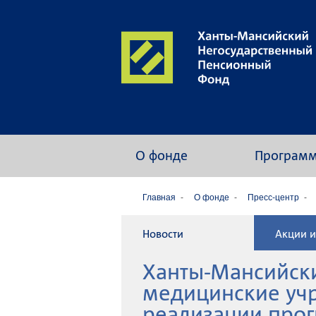
О фонде
Програм
Главная
О фонде
Пресс-центр
Новости
Акции и
Ханты-Мансийск
медицинские уч
реализации про