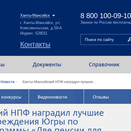
8 800 100-09-10
Ханты-Мансийск
Звонок по России бесплатн
г. Ханты-Мансийск, ул.
Комсомольская, д.59-А
Индекс: 628011
Контакты
мы
Документы
Справочник
Новости
Ханты-Мансийский НПФ наградил лучшие...
 конкурсы
Видеоновости
Отзывы
ий НПФ наградил лучшие
реждения Югры по
граммы «Две пенсии для