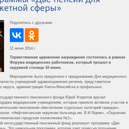
жетной сферы»
Поделитесь с друзьями:
11 июня 2014 г.
Торжественная церемония награждения состоялась в рамках
Форума медицинских работников, который прошел в
окружной столице 10 июня.
Мероприятие было приурочено к празднованию Дня медицинского
циалисты учреждений здравоохранения региона, представители
о округа, администрации Ханты-Мансийска и профильных
осударственного пенсионного фонда Юрий Угорелов вручил
одарки медицинским учреждениям, которые приняли активное участие в
нительном пенсионном обеспечении отдельных категорий граждан».
 вошли: «Нефтеюганская окружная больница им. В.И.Яцкив», «Окружная
Клиническая городская поликлиника №1».
ий негосударственный пенсионный фонд реализует программу «Две
ы». Это уникальная программа, которая дает право на получение