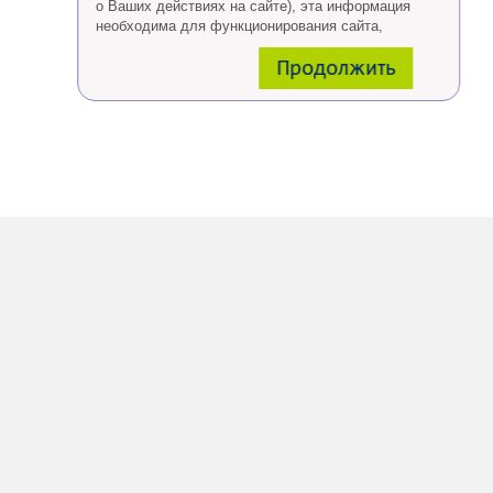
о Ваших действиях на сайте), эта информация
необходима для функционирования сайта,
проведения ретаргетинга, а также статистических
Продолжить
исследований и обзоров.
Eсли Вы согласны, продолжайте пользоваться
сайтом, если Вы не хотите, чтобы Ваши данные
обрабатывались необходимо установить
специальные настройки в браузере или покинуть
сайт.
Больше о файлах cookies
тут