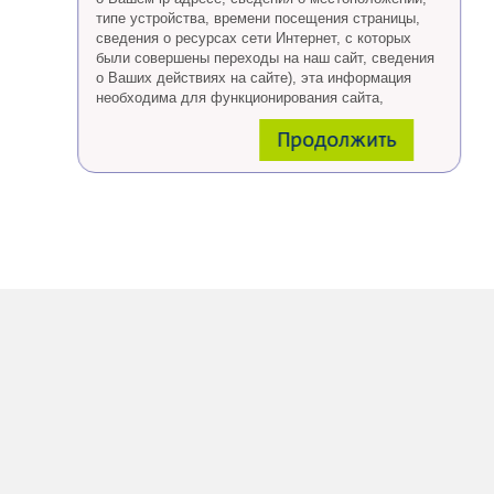
типе устройства, времени посещения страницы,
сведения о ресурсах сети Интернет, с которых
были совершены переходы на наш сайт, сведения
о Ваших действиях на сайте), эта информация
необходима для функционирования сайта,
проведения ретаргетинга, а также статистических
Продолжить
исследований и обзоров.
Eсли Вы согласны, продолжайте пользоваться
сайтом, если Вы не хотите, чтобы Ваши данные
обрабатывались необходимо установить
специальные настройки в браузере или покинуть
сайт.
Больше о файлах cookies
тут