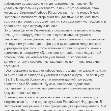
работникам здравоохранения дополнительную пенсию. По
условиям программы участвовать в ней могут работники, стаж
которых в бюджетной сфере Югры составляет не менее 5 лет.
Программа позволяет югорчанам при достижении пенсионного
возраста получать сразу две пенсии: государственную трудовую и
дополнительную окружную пенсию.
По словам Евгении Ивикеевой, в соглашении, в первую очередь,
речь идет о сотрудничестве по популяризации окружного
пенсионного законодательства. «В рамках данного соглашения мы
объединяем усилия нашего фонда и руководства медицинского
учреждения для того, чтобы активнее популяризировать закон и
вовлекать в программу «Две пенсии для работников бюджетной
сферы» большее количество участников, обеспечивая им
дополнительную социальную защищенность», - пояснила вице-
президент.
«Эта программа позволяет сформировать дополнительную пенсию
за счет личных вкладов с участием средств округа – по принципу
«1 к 1». В нашей больнице участниками данной программы
являются уже 58 человек. Думаю, что после подписания
соглашения, это количество увеличится» - прокомментировала
документ главный врач.
Отметим, что в настоящее время аналогичной программы для
бюджетников нет ни в одном субъекте Российской Федерации. В
Нефтеюганском районе к этой программе уже присоединилось 554
участника. Дополнительная окружная пенсия медицинского