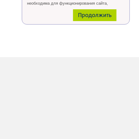
необходима для функционирования сайта,
проведения ретаргетинга, а также статистических
Продолжить
исследований и обзоров.
Eсли Вы согласны, продолжайте пользоваться
сайтом, если Вы не хотите, чтобы Ваши данные
обрабатывались необходимо установить
специальные настройки в браузере или покинуть
сайт.
Больше о файлах cookies
тут