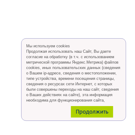
Мы используем cookies
Продолжая использовать наш Сайт, Вы даете
согласие на обработку (в т.ч. с использованием
метрической программы Яндекс.Метрика) файлов
cookies, иных пользовательских данных (сведения
о Вашем ip-адресе, сведения о местоположении,
типе устройства, времени посещения страницы,
сведения о ресурсах сети Интернет, с которых
были совершены переходы на наш сайт, сведения
о Ваших действиях на сайте), эта информация
необходима для функционирования сайта,
проведения ретаргетинга, а также статистических
Продолжить
исследований и обзоров.
Eсли Вы согласны, продолжайте пользоваться
сайтом, если Вы не хотите, чтобы Ваши данные
обрабатывались необходимо установить
специальные настройки в браузере или покинуть