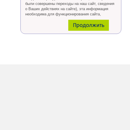
были совершены переходы на наш сайт, сведения
о Ваших действиях на сайте), эта информация
необходима для функционирования сайта,
проведения ретаргетинга, а также статистических
Продолжить
исследований и обзоров.
Eсли Вы согласны, продолжайте пользоваться
сайтом, если Вы не хотите, чтобы Ваши данные
обрабатывались необходимо установить
специальные настройки в браузере или покинуть
сайт.
Больше о файлах cookies
тут