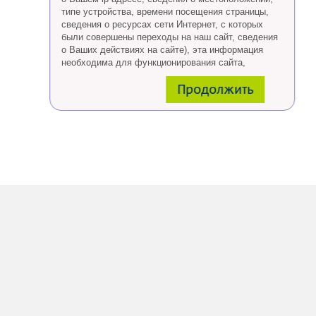
типе устройства, времени посещения страницы,
сведения о ресурсах сети Интернет, с которых
были совершены переходы на наш сайт, сведения
о Ваших действиях на сайте), эта информация
необходима для функционирования сайта,
проведения ретаргетинга, а также статистических
Продолжить
исследований и обзоров.
Eсли Вы согласны, продолжайте пользоваться
сайтом, если Вы не хотите, чтобы Ваши данные
обрабатывались необходимо установить
специальные настройки в браузере или покинуть
сайт.
Больше о файлах cookies
тут