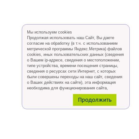
Мы используем cookies
Продолжая использовать наш Сайт, Вы даете
согласие на обработку (в т.ч. с использованием
метрической программы Яндекс.Метрика) файлов
cookies, иных пользовательских данных (сведения
о Вашем ip-адресе, сведения о местоположении,
типе устройства, времени посещения страницы,
сведения о ресурсах сети Интернет, с которых
были совершены переходы на наш сайт, сведения
о Ваших действиях на сайте), эта информация
необходима для функционирования сайта,
проведения ретаргетинга, а также статистических
Продолжить
исследований и обзоров.
Eсли Вы согласны, продолжайте пользоваться
сайтом, если Вы не хотите, чтобы Ваши данные
обрабатывались необходимо установить
специальные настройки в браузере или покинуть
сайт.
Больше о файлах cookies
тут