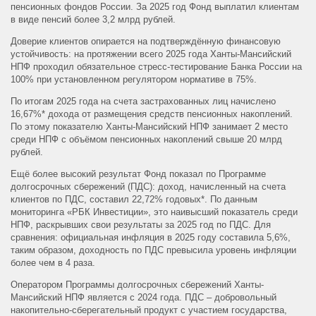
пенсионных фондов России. За 2025 год Фонд выплатил клиентам
в виде пенсий более 3,2 млрд рублей.
Доверие клиентов опирается на подтверждённую финансовую
устойчивость: на протяжении всего 2025 года Ханты-Мансийский
НПФ проходил обязательное стресс-тестирование Банка России на
100% при установленном регулятором нормативе в 75%.
По итогам 2025 года на счета застрахованных лиц начислено
16,67%* дохода от размещения средств пенсионных накоплений.
По этому показателю Ханты-Мансийский НПФ занимает 2 место
среди НПФ с объёмом пенсионных накоплений свыше 20 млрд
рублей.
Ещё более высокий результат Фонд показал по Программе
долгосрочных сбережений (ПДС): доход, начисленный на счета
клиентов по ПДС, составил 22,72% годовых*. По данным
мониторинга «РБК Инвестиции», это наивысший показатель среди
НПФ, раскрывших свои результаты за 2025 год по ПДС. Для
сравнения: официальная инфляция в 2025 году составила 5,6%,
таким образом, доходность по ПДС превысила уровень инфляции
более чем в 4 раза.
Оператором Программы долгосрочных сбережений Ханты-
Мансийский НПФ является с 2024 года. ПДС – добровольный
накопительно-сберегательный продукт с участием государства,