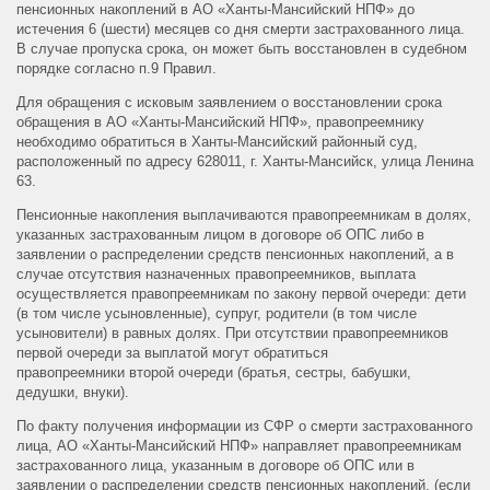
пенсионных накоплений в АО «Ханты-Мансийский НПФ» до
истечения 6 (шести) месяцев со дня смерти застрахованного лица.
В случае пропуска срока, он может быть восстановлен в судебном
порядке согласно п.9 Правил.
Для обращения с исковым заявлением о восстановлении срока
обращения в АО «Ханты-Мансийский НПФ», правопреемнику
необходимо обратиться в Ханты-Мансийский районный суд,
расположенный по адресу 628011, г. Ханты-Мансийск, улица Ленина
63.
Пенсионные накопления выплачиваются правопреемникам в долях,
указанных застрахованным лицом в договоре об ОПС либо в
заявлении о распределении средств пенсионных накоплений, а в
случае отсутствия назначенных правопреемников, выплата
осуществляется правопреемникам по закону первой очереди: дети
(в том числе усыновленные), супруг, родители (в том числе
усыновители) в равных долях. При отсутствии правопреемников
первой очереди за выплатой могут обратиться
правопреемники второй очереди (братья, сестры, бабушки,
дедушки, внуки).
По факту получения информации из СФР о смерти застрахованного
лица, АО «Ханты-Мансийский НПФ» направляет правопреемникам
застрахованного лица, указанным в договоре об ОПС или в
заявлении о распределении средств пенсионных накоплений, (если