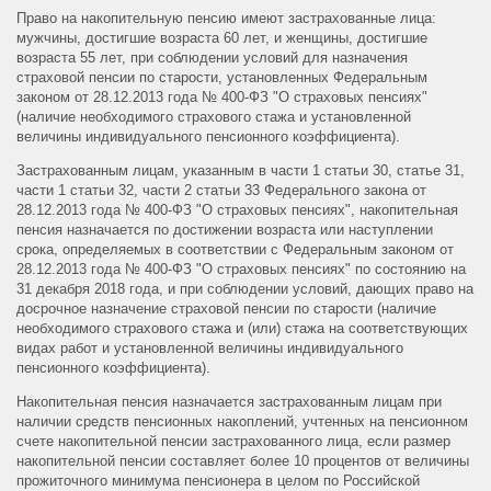
Право на накопительную пенсию имеют застрахованные лица:
мужчины, достигшие возраста 60 лет, и женщины, достигшие
возраста 55 лет, при соблюдении условий для назначения
страховой пенсии по старости, установленных Федеральным
законом от 28.12.2013 года № 400-ФЗ "О страховых пенсиях"
(наличие необходимого страхового стажа и установленной
величины индивидуального пенсионного коэффициента).
Застрахованным лицам, указанным в части 1 статьи 30, статье 31,
части 1 статьи 32, части 2 статьи 33 Федерального закона от
28.12.2013 года № 400-ФЗ "О страховых пенсиях", накопительная
пенсия назначается по достижении возраста или наступлении
срока, определяемых в соответствии с Федеральным законом от
28.12.2013 года № 400-ФЗ "О страховых пенсиях" по состоянию на
31 декабря 2018 года, и при соблюдении условий, дающих право на
досрочное назначение страховой пенсии по старости (наличие
необходимого страхового стажа и (или) стажа на соответствующих
видах работ и установленной величины индивидуального
пенсионного коэффициента).
Накопительная пенсия назначается застрахованным лицам при
наличии средств пенсионных накоплений, учтенных на пенсионном
счете накопительной пенсии застрахованного лица, если размер
накопительной пенсии составляет более 10 процентов от величины
прожиточного минимума пенсионера в целом по Российской