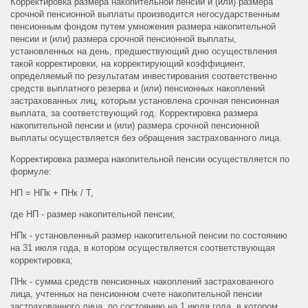
Корректировка размера накопительной пенсии и (или) размера
срочной пенсионной выплаты производится негосударственным
пенсионным фондом путем умножения размера накопительной
пенсии и (или) размера срочной пенсионной выплаты,
установленных на день, предшествующий дню осуществления
такой корректировки, на корректирующий коэффициент,
определяемый по результатам инвестирования соответственно
средств выплатного резерва и (или) пенсионных накоплений
застрахованных лиц, которым установлена срочная пенсионная
выплата, за соответствующий год. Корректировка размера
накопительной пенсии и (или) размера срочной пенсионной
выплаты осуществляется без обращения застрахованного лица.
Корректировка размера накопительной пенсии осуществляется по
формуле:
НП = НПк + ПНк / Т,
где НП - размер накопительной пенсии;
НПк - установленный размер накопительной пенсии по состоянию
на 31 июля года, в котором осуществляется соответствующая
корректировка;
ПНк - сумма средств пенсионных накоплений застрахованного
лица, учтенных на пенсионном счете накопительной пенсии
застрахованного лица, по состоянию на 1 июля года, в котором