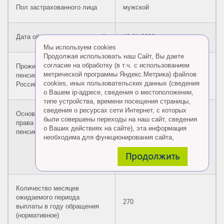
Пол застрахованного лица
мужской
Дата обращения за выплатой
10.01.2026
Мы используем cookies
Продолжая использовать наш Сайт, Вы даете
согласие на обработку (в т.ч. с использованием
Прожиточный минимум
метрической программы Яндекс.Метрика) файлов
пенсионера в целом по
16 288,00
cookies, иных пользовательских данных (сведения
Российской Федерации, руб.
о Вашем ip-адресе, сведения о местоположении,
типе устройства, времени посещения страницы,
сведения о ресурсах сети Интернет, с которых
Основание приобретения
достижение возраста 60
были совершены переходы на наш сайт, сведения
права на накопительную
лет, наличие необходимого
о Ваших действиях на сайте), эта информация
пенсию
страхового стажа и
необходима для функционирования сайта,
установленной величины
проведения ретаргетинга, а также статистических
индивидуального
Продолжить
исследований и обзоров.
пенсионного коэффициента
Eсли Вы согласны, продолжайте пользоваться
сайтом, если Вы не хотите, чтобы Ваши данные
обрабатывались необходимо установить
Количество месяцев
специальные настройки в браузере или покинуть
ожидаемого периода
сайт.
270
выплаты в году обращения
(нормативное)
Больше о файлах cookies
тут