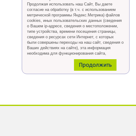
Продолжая использовать наш Сайт, Вы даете
согласие на обработку (в т.ч. с использованием
метрической программы Яндекс.Метрика) файлов
cookies, иных пользовательских данных (сведения
о Вашем ip-адресе, сведения о местоположении,
типе устройства, времени посещения страницы,
сведения о ресурсах сети Интернет, с которых
были совершены переходы на наш сайт, сведения о
Ваших действиях на сайте), эта информация
необходима для функционирования сайта,
проведения ретаргетинга, а также статистических
Продолжить
исследований и обзоров.
Eсли Вы согласны, продолжайте пользоваться
сайтом, если Вы не хотите, чтобы Ваши данные
обрабатывались необходимо установить
специальные настройки в браузере или покинуть
сайт.
Больше о файлах cookies
тут