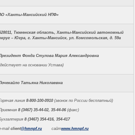
АО «Ханты-Мансийский НПФ»
628011, Тюменская область, Ханты-Мансийский автономный
округ – Югра, г. Ханты-Мансийск, ул. Комсомольская, д. 59а
Президент Фонда Стулова Мария Александровна
(действует на основании Устава)
Почекайло Татьяна Николаевна
Горячая линия
8-800-100-0910
(звонок по России бесплатный)
Приемная
8 (3467) 35-44-02, 35-44-06
(факс)
Бухгалтерия
8 (3467) 354-416, 354-417
e-mail
client
@hmnpf.ru
сайт
www.hmnpf.ru