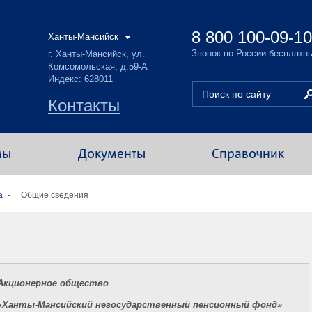
8 800 100-09-10
Ханты-Мансийск
Звонок по России бесплатн
г. Ханты-Мансийск, ул.
Комсомольская, д.59-А
Индекс: 628011
Контакты
мы
Документы
Справочник
а
Общие сведения
Акционерное общество
«Ханты-Мансийский негосударственный пенсионный фонд»