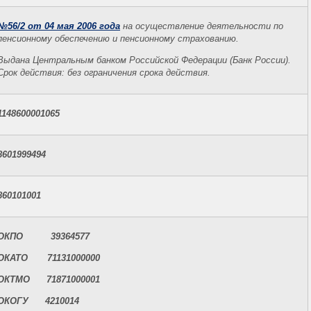
№56/2 от 04 мая 2006 года
на осуществление деятельности по
пенсионному обеспечению и пенсионному страхованию.
Выдана Центральным банком Российской Федерации (Банк России).
Срок действия: без ограничения срока действия.
1148600001065
8601999494
860101001
ОКПО 39364577
ОКАТО 71131000000
ОКТМО 71871000001
ОКОГУ 4210014