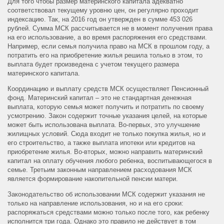
Для того чтобы размер материнского капитала адекватно
соответствовал текущему уровню цен, он регулярно проходит
индексацию. Так, на 2016 год он утвержден в сумме 453 026
рублей. Сумма МСК рассчитывается не в момент получения права
на его использование, а во время распоряжения его средствами.
Например, если семья получила право на МСК в прошлом году, а
потратить его на приобретение жилья решила только в этом, то
выплата будет произведена с учетом текущего размера
материнского капитала.
Координацию и выплату средств МСК осуществляет Пенсионный
фонд. Материнский капитал – это не стандартная денежная
выплата, которую семья может получить и потратить по своему
усмотрению. Закон содержит точные указания целей, на которые
может быть использована выплата. Во-первых, это улучшение
жилищных условий. Сюда входит не только покупка жилья, но и
его строительство, а также выплата ипотеки или кредитов на
приобретение жилья. Во-вторых, можно направить материнский
капитал на оплату обучения любого ребенка, воспитывающегося в
семье. Третьим законным направлением расходования МСК
является формирование накопительной пенсии матери.
Законодательство об использовании МСК содержит указания не
только на направление использования, но и на его сроки:
распоряжаться средствами можно только после того, как ребенку
исполнится три года. Однако это правило не действует в том