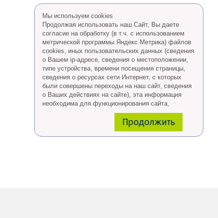
Мы используем cookies
Продолжая использовать наш Сайт, Вы даете
согласие на обработку (в т.ч. с использованием
метрической программы Яндекс.Метрика) файлов
cookies, иных пользовательских данных (сведения
о Вашем ip-адресе, сведения о местоположении,
типе устройства, времени посещения страницы,
сведения о ресурсах сети Интернет, с которых
были совершены переходы на наш сайт, сведения
о Ваших действиях на сайте), эта информация
необходима для функционирования сайта,
проведения ретаргетинга, а также статистических
Продолжить
исследований и обзоров.
Eсли Вы согласны, продолжайте пользоваться
сайтом, если Вы не хотите, чтобы Ваши данные
обрабатывались необходимо установить
специальные настройки в браузере или покинуть
сайт.
Больше о файлах cookies
тут