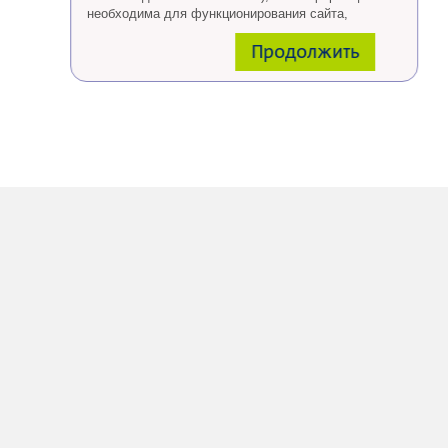
необходима для функционирования сайта,
проведения ретаргетинга, а также статистических
Продолжить
исследований и обзоров.
Eсли Вы согласны, продолжайте пользоваться
сайтом, если Вы не хотите, чтобы Ваши данные
обрабатывались необходимо установить
специальные настройки в браузере или покинуть
сайт.
Больше о файлах cookies
тут