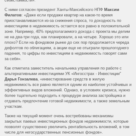
себестоимости».
С ними согласен президент Ханты-Мансийского НПФ
Максим
Филатов
: «Даже если продажи квартир на какое-то время
приостанавливаются из-за снижения спроса, то доходность по
инвестициям в недвижимость остается все равно в положительной
зоне. Например, 40% предполагаемого дохода с проекта мы делим
не на два-три года, как планировали, а на четыре. Хорошо это или
плохо? Если на фондовом рынке до сих пор продолжается череда
дефолтов по облигациям, а акции еще не отыграли прошлогоднего
падения, то цифры по инвестициям в недвижимость говорят сами
за себя».
Как отметила заместитель начальника управления по работе с
альтернативными инвестициями УК «Ингосстрах - Инвестиции"
Дарья Гонзалева
, «инвестирование средств в жилую
недвижимость все равно является одним из наиболее устойчивых и
эффективных видов вложений. Однако, в условиях кризиса, нужно
более тщательно подходить к процедуре анализа застройщика и
отдавать предпочтение готовой недвижимости, а также земельным
участкам.
Также на текущий момент очень востребованы механизмы
закрытых паевых инвестиционных фондов недвижимости, которые
позволят существенно увеличить рентабельность вложений, в том
числе для негосударственных пенсионных фондов».