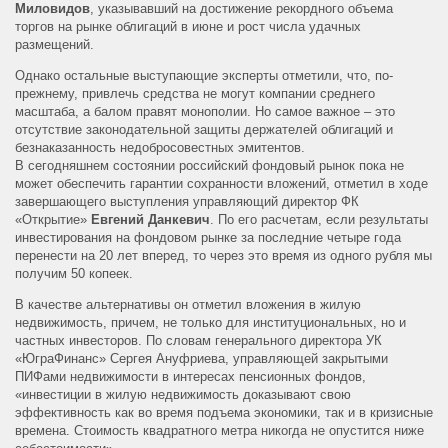
Миловидов
, указывавший на достижение рекордного объема
торгов на рынке облигаций в июне и рост числа удачных
размещений.
Однако остальные выступающие эксперты отметили, что, по-
прежнему, привлечь средства не могут компании среднего
масштаба, а балом правят монополии. Но самое важное – это
отсутствие законодательной защиты держателей облигаций и
безнаказанность недобросовестных эмитентов.
В сегодняшнем состоянии российский фондовый рынок пока не
может обеспечить гарантии сохранности вложений, отметил в ходе
завершающего выступления управляющий директор ФК
«Открытие»
Евгений Данкевич
. По его расчетам, если результаты
инвестирования на фондовом рынке за последние четыре года
перенести на 20 лет вперед, то через это время из одного рубля мы
получим 50 копеек.
В качестве альтернативы он отметил вложения в жилую
недвижимость, причем, не только для институциональных, но и
частных инвесторов. По словам генерального директора УК
«ЮграФинанс» Сергея Ануфриева, управляющей закрытыми
ПИФами недвижимости в интересах пенсионных фондов,
«инвестиции в жилую недвижимость доказывают свою
эффективность как во время подъема экономики, так и в кризисные
времена. Стоимость квадратного метра никогда не опустится ниже