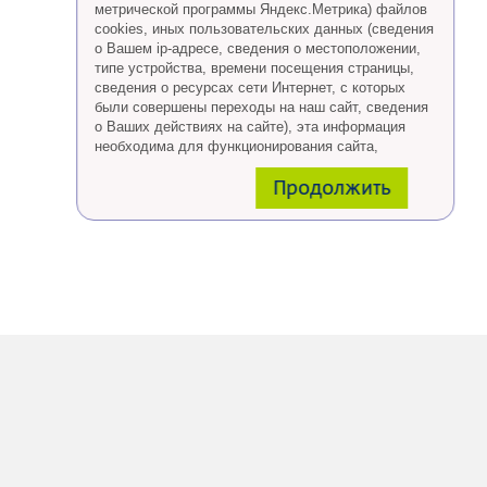
метрической программы Яндекс.Метрика) файлов
cookies, иных пользовательских данных (сведения
о Вашем ip-адресе, сведения о местоположении,
типе устройства, времени посещения страницы,
сведения о ресурсах сети Интернет, с которых
были совершены переходы на наш сайт, сведения
о Ваших действиях на сайте), эта информация
необходима для функционирования сайта,
проведения ретаргетинга, а также статистических
Продолжить
исследований и обзоров.
Eсли Вы согласны, продолжайте пользоваться
сайтом, если Вы не хотите, чтобы Ваши данные
обрабатывались необходимо установить
специальные настройки в браузере или покинуть
сайт.
Больше о файлах cookies
тут