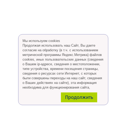
Мы используем cookies
Продолжая использовать наш Сайт, Вы даете
согласие на обработку (в т.ч. с использованием
метрической программы Яндекс.Метрика) файлов
cookies, иных пользовательских данных (сведения
о Вашем ip-адресе, сведения о местоположении,
типе устройства, времени посещения страницы,
сведения о ресурсах сети Интернет, с которых
были совершены переходы на наш сайт, сведения
о Ваших действиях на сайте), эта информация
необходима для функционирования сайта,
проведения ретаргетинга, а также статистических
Продолжить
исследований и обзоров.
Eсли Вы согласны, продолжайте пользоваться
сайтом, если Вы не хотите, чтобы Ваши данные
обрабатывались необходимо установить
специальные настройки в браузере или покинуть