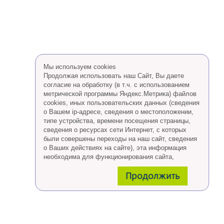
Мы используем cookies
Продолжая использовать наш Сайт, Вы даете
согласие на обработку (в т.ч. с использованием
метрической программы Яндекс.Метрика) файлов
cookies, иных пользовательских данных (сведения
о Вашем ip-адресе, сведения о местоположении,
типе устройства, времени посещения страницы,
сведения о ресурсах сети Интернет, с которых
были совершены переходы на наш сайт, сведения
о Ваших действиях на сайте), эта информация
необходима для функционирования сайта,
проведения ретаргетинга, а также статистических
Продолжить
исследований и обзоров.
Eсли Вы согласны, продолжайте пользоваться
сайтом, если Вы не хотите, чтобы Ваши данные
обрабатывались необходимо установить
специальные настройки в браузере или покинуть
сайт.