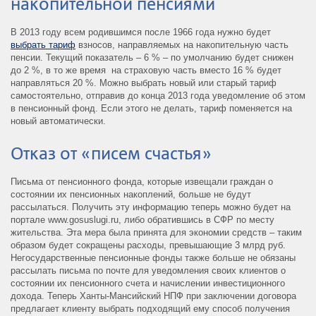
накопительной пенсиями
В 2013 году всем родившимся после 1966 года нужно будет
выбрать тариф
взносов, направляемых на накопительную часть
пенсии. Текущий показатель – 6 % – по умолчанию будет снижен
до 2 %, в то же время на страховую часть вместо 16 % будет
направляться 20 %. Можно выбрать новый или старый тариф
самостоятельно, отправив до конца 2013 года уведомление об этом
в пенсионный фонд. Если этого не делать, тариф поменяется на
новый автоматически.
Отказ от «писем счастья»
Письма от пенсионного фонда, которые извещали граждан о
состоянии их пенсионных накоплений, больше не будут
рассылаться. Получить эту информацию теперь можно будет на
портале www.gosuslugi.ru, либо обратившись в СФР по месту
жительства. Эта мера была принята для экономии средств – таким
образом будет сокращены расходы, превышающие 3 млрд руб.
Негосударственные пенсионные фонды также больше не обязаны
рассылать письма по почте для уведомления своих клиентов о
состоянии их пенсионного счета и начислении инвестиционного
дохода. Теперь Ханты-Мансийский НПФ при заключении договора
предлагает клиенту выбрать подходящий ему способ получения