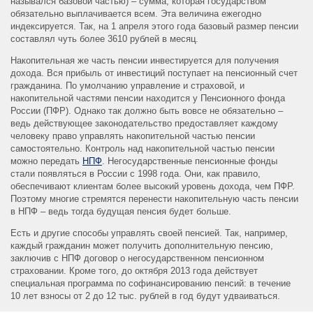
назывался базовой частью) – сумма, которая государством
обязательно выплачивается всем. Эта величина ежегодно
индексируется. Так, на 1 апреля этого года базовый размер пенсии
составлял чуть более 3610 рублей в месяц.
Накопительная же часть пенсии инвестируется для получения
дохода. Вся прибыль от инвестиций поступает на пенсионный счет
гражданина. По умолчанию управление и страховой, и
накопительной частями пенсии находится у Пенсионного фонда
России (ПФР). Однако так должно быть вовсе не обязательно –
ведь действующее законодательство предоставляет каждому
человеку право управлять накопительной частью пенсии
самостоятельно. Контроль над накопительной частью пенсии
можно передать
НПФ
. Негосударственные пенсионные фонды
стали появляться в России с 1998 года. Они, как правило,
обеспечивают клиентам более высокий уровень дохода, чем ПФР.
Поэтому многие стремятся перенести накопительную часть пенсии
в НПФ – ведь тогда будущая пенсия будет больше.
Есть и другие способы управлять своей пенсией. Так, например,
каждый гражданин может получить дополнительную пенсию,
заключив с НПФ договор о негосударственном пенсионном
страховании. Кроме того, до октября 2013 года действует
специальная программа по софинансированию пенсий: в течение
10 лет взносы от 2 до 12 тыс. рублей в год будут удваиваться.