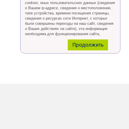
cookies, иных пользовательских данных (сведения
о Вашем ip-адресе, сведения о местоположении,
типе устройства, времени посещения страницы,
сведения о ресурсах сети Интернет, с которых
были совершены переходы на наш сайт, сведения
о Ваших действиях на сайте), эта информация
необходима для функционирования сайта,
проведения ретаргетинга, а также статистических
Продолжить
исследований и обзоров.
Eсли Вы согласны, продолжайте пользоваться
сайтом, если Вы не хотите, чтобы Ваши данные
обрабатывались необходимо установить
специальные настройки в браузере или покинуть
сайт.
Больше о файлах cookies
тут