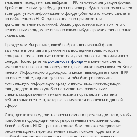
внимание перед тем, как выбрать НПФ, является репутация фонда.
Крайне полезным для будущего пенсионера будет ознакомление со
всей доступной информацией о фонде (обычно это можно сделать
на сайте самого НПФ, однако полезно привлекать и
дополнительные источники). Важно удостовериться в том, что с
пенсионным фондом не связано каких-нибудь громких финансовых
скандалов.
Прежде чем Вы решите, какой выбрать пенсионный фонд,
загляните в рейтинги и рэнкинги за последние годы, которые
содержат самые важные показатели деятельности того или иного
фонда. Посмотрите на
доходность фонда
– в конечном счете,
именно этот показатель определяет, насколько приумножится Ваша
пенсия. Информацию о доходности может выкладывать сам НПФ
на своем сайте, однако для того, чтобы быстро получить
комплексную информацию сразу о нескольких интересующих
фондах, достаточно удобно пользоваться различными
специализированными тематическими порталами и сайтами
рейтинговых агентств, которые занимаются анализом в данной
сфере.
Итак, достаточно уделить совсем немного времени для того, чтобы
подобрать подходящий негосударственный пенсионный фонд.
Какой выбрать НПФ – решать только Вам, однако следование
рекомендациям, перечисленным выше, поможет сделать этот
выбор более мотивированным, а значит, повысить шансы на