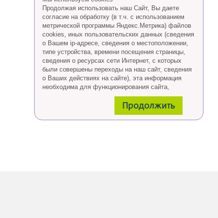
Продолжая использовать наш Сайт, Вы даете
согласие на обработку (в т.ч. с использованием
метрической программы Яндекс.Метрика) файлов
cookies, иных пользовательских данных (сведения
о Вашем ip-адресе, сведения о местоположении,
типе устройства, времени посещения страницы,
сведения о ресурсах сети Интернет, с которых
были совершены переходы на наш сайт, сведения
о Ваших действиях на сайте), эта информация
необходима для функционирования сайта,
проведения ретаргетинга, а также статистических
Продолжить
исследований и обзоров.
Eсли Вы согласны, продолжайте пользоваться
сайтом, если Вы не хотите, чтобы Ваши данные
обрабатывались необходимо установить
специальные настройки в браузере или покинуть
сайт.
Больше о файлах cookies
тут