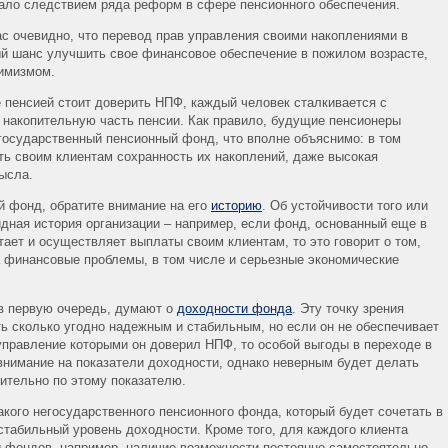
ало следствием ряда реформ в сфере пенсионного обеспечения.
с очевидно, что перевод прав управления своими накоплениями в
й шанс улучшить свое финансовое обеспечение в пожилом возрасте,
тимизмом.
е пенсией стоит доверить НПФ, каждый человек сталкивается с
и накопительную часть пенсии. Как правило, будущие пенсионеры
осударственный пенсионный фонд, что вполне объяснимо: в том
ть своим клиентам сохранность их накоплений, даже высокая
ысла.
й фонд, обратите внимание на его
историю
. Об устойчивости того или
дная история организации – например, если фонд, основанный еще в
отает и осуществляет выплаты своим клиентам, то это говорит о том,
а финансовые проблемы, в том числе и серьезные экономические
в первую очередь, думают о
доходности фонда
. Эту точку зрения
ь сколько угодно надежным и стабильным, но если он не обеспечивает
управление которыми он доверил НПФ, то особой выгоды в переходе в
 внимание на показатели доходности, однако неверным будет делать
ительно по этому показателю.
кого негосударственного пенсионного фонда, который будет сочетать в
стабильный уровень доходности. Кроме того, для каждого клиента
 фондов, например, наличие возможности постоянно самостоятельно