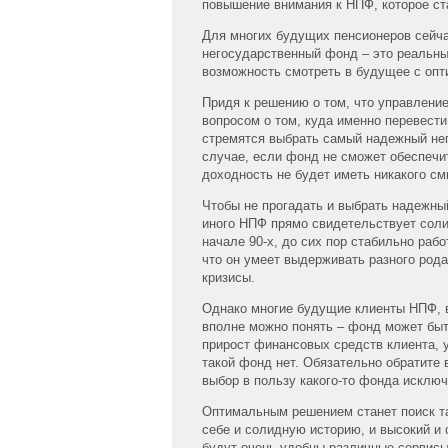
повышение внимания к НПФ, которое ст
Для многих будущих пенсионеров сейча
негосударственный фонд – это реальны
возможность смотреть в будущее с оп
Придя к решению о том, что управлени
вопросом о том, куда именно перевест
стремятся выбрать самый надежный нег
случае, если фонд не сможет обеспечи
доходность не будет иметь никакого см
Чтобы не прогадать и выбрать надежны
иного НПФ прямо свидетельствует соли
начале 90-х, до сих пор стабильно раб
что он умеет выдерживать разного род
кризисы.
Однако многие будущие клиенты НПФ, 
вполне можно понять – фонд может быт
прирост финансовых средств клиента, 
такой фонд нет. Обязательно обратите
выбор в пользу какого-то фонда исключ
Оптимальным решением станет поиск та
себе и солидную историю, и высокий и 
будут очень удобны различные сервисы