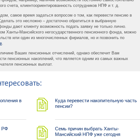
ого счета, клиентоориентированность сотрудников НПФ и т. д.
дом, самое время задаться вопросом о том, как перевести пенсию в
делать это несложно – достаточно обратиться в выбранную
фонды дают клиенту возможность подать заявку не только лично.
нтом Ханты-Мансийского негосударственного пенсионного фонда, можно
ельств или один из многочисленных фириалов, но и позвонить по
е
.
еличине Ваших пенсионных отчислений, однако обеспечит Вам
сти пенсионных накоплений, что является одним из самых важных
чателя пенсионных выплат.
тересовать:
опления в
Куда перевести накопительную часть
пенсии?
в РФ
Семь причин выбрать Ханты-
Мансийский НПФ уже сегодня