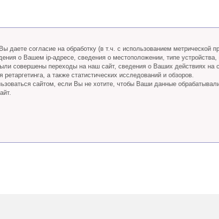
ы даете согласие на обработку (в т.ч. с использованием метрической 
дения о Вашем ip-адресе, сведения о местоположении, типе устройства,
 были совершены переходы на наш сайт, сведения о Ваших действиях на 
 ретаргетинга, а также статистических исследований и обзоров.
ьзоваться сайтом, если Вы не хотите, чтобы Ваши данные обрабатывал
айт.
Телефон