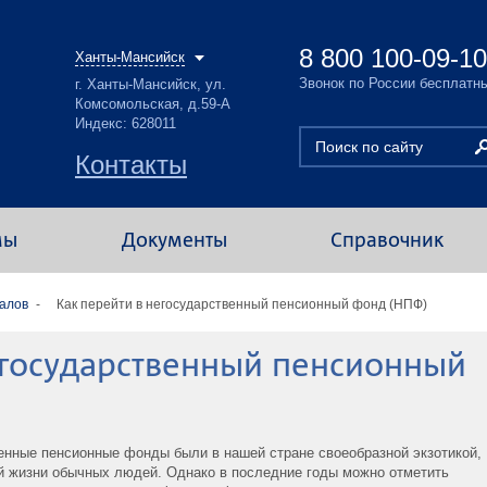
8 800 100-09-10
Ханты-Мансийск
Звонок по России бесплатн
г. Ханты-Мансийск, ул.
Комсомольская, д.59-А
Индекс: 628011
Контакты
мы
Документы
Справочник
алов
Как перейти в негосударственный пенсионный фонд (НПФ)
егосударственный пенсионный
енные пенсионные фонды были в нашей стране своеобразной экзотикой,
ой жизни обычных людей. Однако в последние годы можно отметить