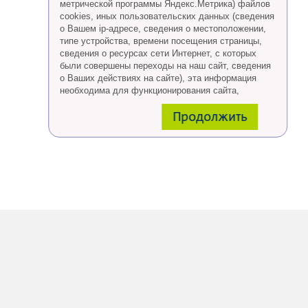
метрической программы Яндекс.Метрика) файлов
cookies, иных пользовательских данных (сведения
о Вашем ip-адресе, сведения о местоположении,
типе устройства, времени посещения страницы,
сведения о ресурсах сети Интернет, с которых
были совершены переходы на наш сайт, сведения
о Ваших действиях на сайте), эта информация
необходима для функционирования сайта,
проведения ретаргетинга, а также статистических
Продолжить
исследований и обзоров.
Eсли Вы согласны, продолжайте пользоваться
сайтом, если Вы не хотите, чтобы Ваши данные
обрабатывались необходимо установить
специальные настройки в браузере или покинуть
сайт.
Больше о файлах cookies
тут