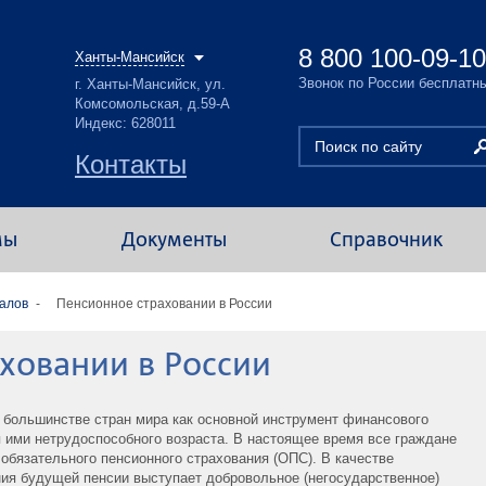
8 800 100-09-10
Ханты-Мансийск
Звонок по России бесплатн
г. Ханты-Мансийск, ул.
Комсомольская, д.59-А
Индекс: 628011
Контакты
мы
Документы
Справочник
алов
Пенсионное страховании в России
ховании в России
 большинстве стран мира как основной инструмент финансового
 ими нетрудоспособного возраста. В настоящее время все граждане
обязательного пенсионного страхования (ОПС). В качестве
ия будущей пенсии выступает добровольное (негосударственное)