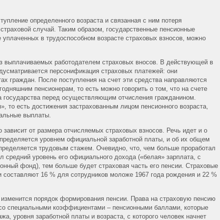
тупление определенного возраста и связанная с ним потеря
 страховой случай. Таким образом, государственные пенсионные
 уплаченных в трудоспособном возрасте страховых взносов, можно
из выплачиваемых работодателем страховых вносов. В действующей в
дусматривается персонификация страховых платежей: они
ах граждан. После поступления на счет эти средства направляются
дняшним пенсионерам, то есть можно говорить о том, что на счете
а государства перед осуществляющим отчисления гражданином.
», то есть достижения застрахованным лицом пенсионного возраста,
еальные выплаты.
 зависит от размера отчисляемых страховых взносов. Речь идет и о
определяется уровнем официальной заработной платы, и об их общем
 определяется трудовым стажем. Очевидно, что, чем больше проработал
л средний уровень его официального дохода («белая» зарплата, с
онный фонд), тем больше будет страховая часть его пенсии. Страховые
 составляют 16 % для сотрудников моложе 1967 года рождения и 22 %
ии изменится порядок формирования пенсии. Права на страховую пенсию
и со специальными коэффициентами – пенсионными баллами, которые
жа, уровня заработной платы и возраста, с которого человек начнет