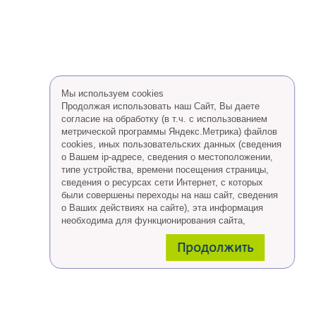
Мы используем cookies
Продолжая использовать наш Сайт, Вы даете
согласие на обработку (в т.ч. с использованием
метрической программы Яндекс.Метрика) файлов
cookies, иных пользовательских данных (сведения
о Вашем ip-адресе, сведения о местоположении,
типе устройства, времени посещения страницы,
сведения о ресурсах сети Интернет, с которых
были совершены переходы на наш сайт, сведения
о Ваших действиях на сайте), эта информация
необходима для функционирования сайта,
проведения ретаргетинга, а также статистических
Продолжить
исследований и обзоров.
Eсли Вы согласны, продолжайте пользоваться
сайтом, если Вы не хотите, чтобы Ваши данные
обрабатывались необходимо установить
специальные настройки в браузере или покинуть
сайт.