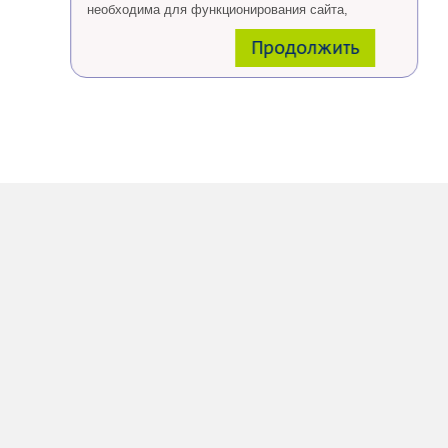
необходима для функционирования сайта,
проведения ретаргетинга, а также статистических
Продолжить
исследований и обзоров.
Eсли Вы согласны, продолжайте пользоваться
сайтом, если Вы не хотите, чтобы Ваши данные
обрабатывались необходимо установить
специальные настройки в браузере или покинуть
сайт.
Больше о файлах cookies
тут