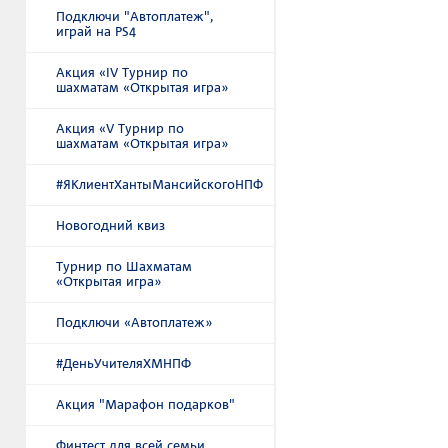
Подключи "Автоплатеж",
играй на PS4
Акция «IV Турнир по
шахматам «Открытая игра»
Акция «V Турнир по
шахматам «Открытая игра»
#ЯКлиентХантыМансийскогоНПФ
Новогодний квиз
Турнир по Шахматам
«Открытая игра»
Подключи «Автоплатеж»
#ДеньУчителяХМНПФ
Акция "Марафон подарков"
Финтест для всей семьи