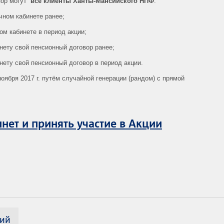
изор могут
все клиенты Ханты-Мансийского НПФ
:
чном кабинете ранее;
ом кабинете в период акции;
нету свой пенсионный договор ранее;
нету свой пенсионный договор в период акции.
оября 2017 г. путём случайной генерации (рандом) с прямой
нет и принять участие в Акции
ций