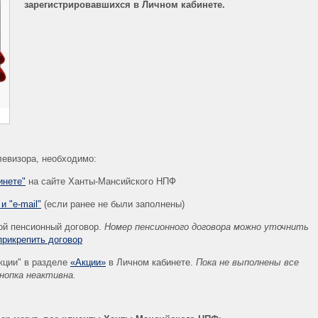
зарегистрировавшихся в Личном кабинете.
левизора, необходимо:
инете"
на сайте Ханты-Мансийского НПФ
и "e-mail"
(если ранее не были заполнены)
ой пенсионный договор.
Номер пенсионного договора можно уточнить
прикрепить договор
акции" в разделе
«Акции»
в Личном кабинете.
Пока не выполнены все
нопка неактивна.