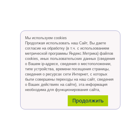
Мы используем cookies
Продолжая использовать наш Сайт, Вы даете
согласие на обработку (в т.ч. с использованием
метрической программы Яндекс.Метрика) файлов
cookies, иных пользовательских данных (сведения
о Вашем ip-адресе, сведения о местоположении,
типе устройства, времени посещения страницы,
сведения о ресурсах сети Интернет, с которых
были совершены переходы на наш сайт, сведения
о Ваших действиях на сайте), эта информация
необходима для функционирования сайта,
проведения ретаргетинга, а также статистических
Продолжить
исследований и обзоров.
Eсли Вы согласны, продолжайте пользоваться
сайтом, если Вы не хотите, чтобы Ваши данные
обрабатывались необходимо установить
специальные настройки в браузере или покинуть
сайт.