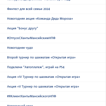
Финтест для всей семьи 2024
Новогодняя акция «Команда Деда Мороза»
Акция "Бонус другу"
#ОтпускСХантыМансийскимНПФ
Новогоднее чудо
Второй турнир по шахматам «Открытая игра»
Подключи "Автоплатеж", играй на PS4
Акция «IV Турнир по шахматам «Открытая игра»
Акция «V Турнир по шахматам «Открытая игра»
#ЯКлиентХантыМансийскогоНПФ
Новогодний квиз